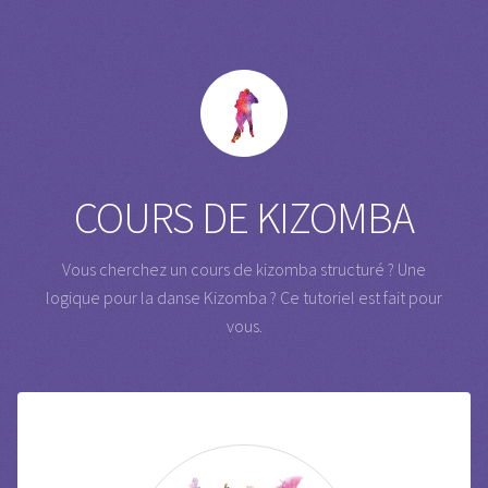
COURS DE KIZOMBA
Vous cherchez un cours de kizomba structuré ? Une
logique pour la danse Kizomba ?
Ce tutoriel est fait pour
vous.