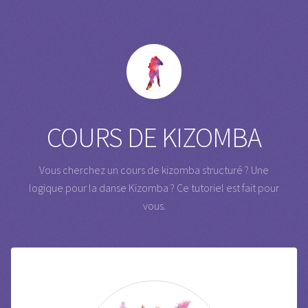
COURS DE KIZOMBA
Vous cherchez un cours de kizomba structuré ? Une
logique pour la danse Kizomba ?
Ce tutoriel est fait pour
vous.