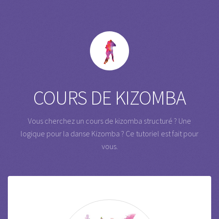
COURS DE KIZOMBA
Vous cherchez un cours de kizomba structuré ? Une
logique pour la danse Kizomba ?
Ce tutoriel est fait pour
vous.